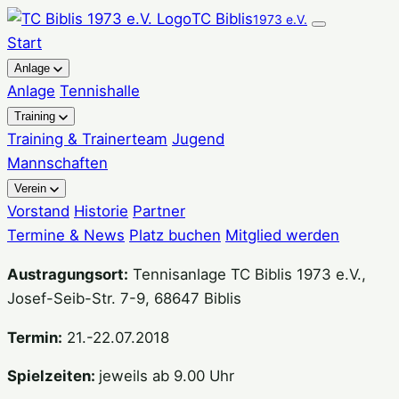
Zum
TC Biblis
1973 e.V.
Inhalt
Start
springen
Anlage
Anlage
Tennishalle
Training
Training & Trainerteam
Jugend
Mannschaften
Verein
Vorstand
Historie
Partner
Termine & News
Platz buchen
Mitglied werden
Austragungsort:
Tennisanlage TC Biblis 1973 e.V.,
Josef-Seib-Str. 7-9, 68647 Biblis
Termin:
21.-22.07.2018
Spielzeiten:
jeweils ab 9.00 Uhr