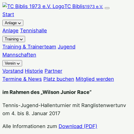
Zum
TC Biblis
1973 e.V.
Inhalt
Start
springen
Anlage
Anlage
Tennishalle
Training
Training & Trainerteam
Jugend
Mannschaften
Verein
Vorstand
Historie
Partner
Termine & News
Platz buchen
Mitglied werden
im Rahmen des „Wilson Junior Race“
Tennis-Jugend-Hallenturnier mit Ranglistenwertunv
om 4. bis 8. Januar 2017
Alle Informationen zum
Download (PDF)