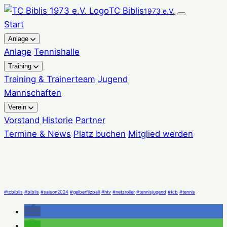
Zum
TC Biblis
1973 e.V.
Inhalt
Start
springen
Anlage
Anlage
Tennishalle
Training
Training & Trainerteam
Jugend
Mannschaften
Verein
Vorstand
Historie
Partner
Termine & News
Platz buchen
Mitglied werden
#tcbiblis
#biblis
#saison2024
#gelberfilzball
#htv
#netzroller
#tennisjugend
#tcb
#tennis