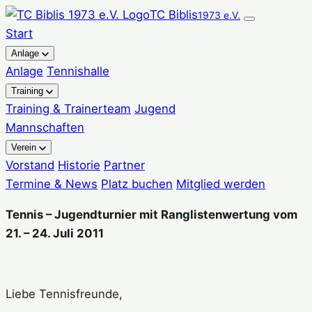
Zum
TC Biblis
1973 e.V.
Inhalt
Start
springen
Anlage
Anlage
Tennishalle
Training
Training & Trainerteam
Jugend
Mannschaften
Verein
Vorstand
Historie
Partner
Termine & News
Platz buchen
Mitglied werden
Tennis – Jugendturnier mit Ranglistenwertung vom
21. – 24. Juli 2011
Liebe Tennisfreunde,