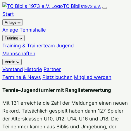
Zum
TC Biblis
1973 e.V.
Inhalt
Start
springen
Anlage
Anlage
Tennishalle
Training
Training & Trainerteam
Jugend
Mannschaften
Verein
Vorstand
Historie
Partner
Termine & News
Platz buchen
Mitglied werden
Tennis–Jugendturnier mit Ranglistenwertung
Mit 131 erreichte die Zahl der Meldungen einen neuen
Rekord. Tatsächlich gespielt haben dann 127 Spieler
der Altersklassen U10, U12, U14, U16 und U18. Die
Teilnehmer kamen aus Biblis und Umgebung, der