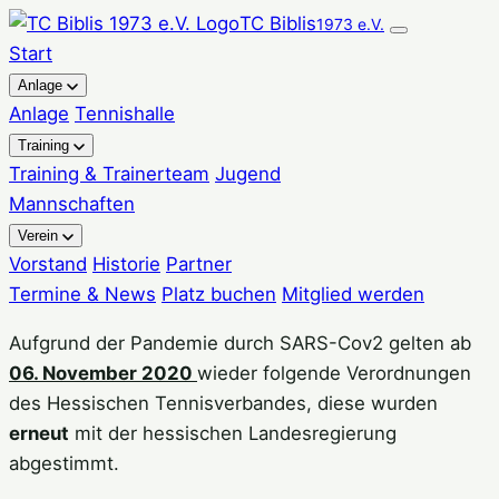
Zum
TC Biblis
1973 e.V.
Inhalt
Start
springen
Anlage
Anlage
Tennishalle
Training
Training & Trainerteam
Jugend
Mannschaften
Verein
Vorstand
Historie
Partner
Termine & News
Platz buchen
Mitglied werden
Aufgrund der Pandemie durch SARS-Cov2 gelten ab
06. November 2020
wieder folgende Verordnungen
des Hessischen Tennisverbandes, diese wurden
erneut
mit der hessischen Landesregierung
abgestimmt.