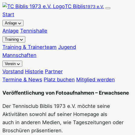
Zum
TC Biblis
1973 e.V.
Inhalt
Start
springen
Anlage
Anlage
Tennishalle
Training
Training & Trainerteam
Jugend
Mannschaften
Verein
Vorstand
Historie
Partner
Termine & News
Platz buchen
Mitglied werden
Veröffentlichung von Fotoaufnahmen – Erwachsene
Der Tennisclub Biblis 1973 e.V. möchte seine
Aktivitäten sowohl auf seiner Homepage als
auch in anderen Medien, wie Tageszeitungen oder
Broschüren präsentieren.