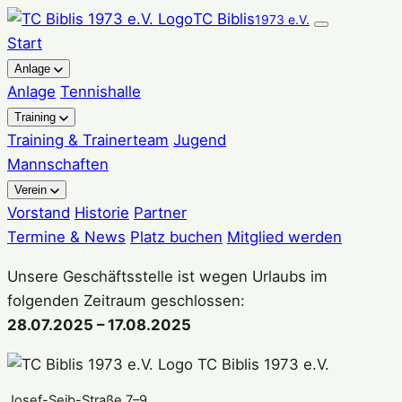
Zum
TC Biblis
1973 e.V.
Inhalt
Start
springen
Anlage
Anlage
Tennishalle
Training
Training & Trainerteam
Jugend
Mannschaften
Verein
Vorstand
Historie
Partner
Termine & News
Platz buchen
Mitglied werden
Unsere Geschäftsstelle ist wegen Urlaubs im
folgenden Zeitraum geschlossen:
28.07.2025 – 17.08.2025
TC Biblis 1973 e.V.
Josef-Seib-Straße 7–9