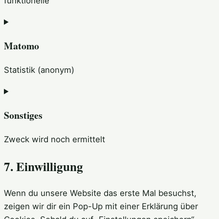
funktionelle
Consent
to
Matomo
service
wordpress
Statistik (anonym)
Consent
to
Sonstiges
service
matomo
Zweck wird noch ermittelt
Consent
7. Einwilligung
to
service
Wenn du unsere Website das erste Mal besuchst,
sonstiges
zeigen wir dir ein Pop-Up mit einer Erklärung über