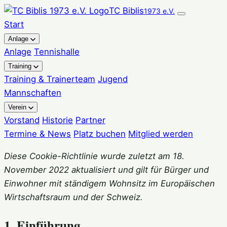
Zum
TC Biblis
1973 e.V.
Inhalt
Start
springen
Anlage
Anlage
Tennishalle
Training
Training & Trainerteam
Jugend
Mannschaften
Verein
Vorstand
Historie
Partner
Termine & News
Platz buchen
Mitglied werden
Diese Cookie-Richtlinie wurde zuletzt am 18.
November 2022 aktualisiert und gilt für Bürger und
Einwohner mit ständigem Wohnsitz im Europäischen
Wirtschaftsraum und der Schweiz.
1. Einführung