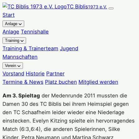
Zum
TC Biblis
1973 e.V.
Inhalt
Start
springen
Anlage
Anlage
Tennishalle
Training
Training & Trainerteam
Jugend
Mannschaften
Verein
Vorstand
Historie
Partner
Termine & News
Platz buchen
Mitglied werden
Am 3. Spieltag
der Medenrunde 2011 mussten die
Damen 30 des TC Biblis bei ihrem Heimspiel gegen
den TC Schaafheim leider wieder eine Niederlage
einstecken. Evelyn Kitzing spielte ein hervorragendes
Match (6:3,6:4), die anderen Spielerinnen, Silke
Kinder, Petra Neumann und Martina Schwarz