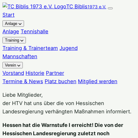
Zum
TC Biblis
1973 e.V.
Inhalt
Start
springen
Anlage
Anlage
Tennishalle
Training
Training & Trainerteam
Jugend
Mannschaften
Verein
Vorstand
Historie
Partner
Termine & News
Platz buchen
Mitglied werden
Liebe Mitglieder,
der HTV hat uns über die von Hessischen
Landesregierung verhängten Maßnahmen informiert.
Hessen hat die Warnstufe I erreicht! Die von der
Hessischen Landesregierung zuletzt noch