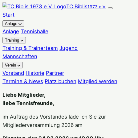
Zum
TC Biblis
1973 e.V.
Inhalt
Start
springen
Anlage
Anlage
Tennishalle
Training
Training & Trainerteam
Jugend
Mannschaften
Verein
Vorstand
Historie
Partner
Termine & News
Platz buchen
Mitglied werden
Liebe Mitglieder,
liebe Tennisfreunde,
im Auftrag des Vorstandes lade ich Sie zur
Mitgliederversammlung 2026 am