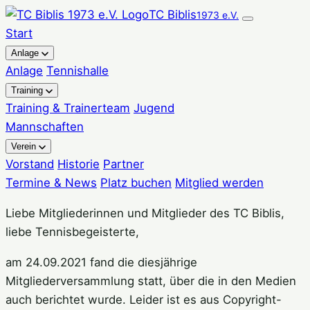
Zum
TC Biblis
1973 e.V.
Inhalt
Start
springen
Anlage
Anlage
Tennishalle
Training
Training & Trainerteam
Jugend
Mannschaften
Verein
Vorstand
Historie
Partner
Termine & News
Platz buchen
Mitglied werden
Liebe Mitgliederinnen und Mitglieder des TC Biblis,
liebe Tennisbegeisterte,
am 24.09.2021 fand die diesjährige
Mitgliederversammlung statt, über die in den Medien
auch berichtet wurde. Leider ist es aus Copyright-