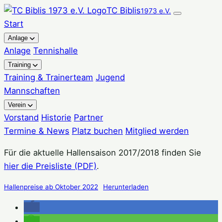
Zum
TC Biblis
1973 e.V.
Inhalt
Start
springen
Anlage
Anlage
Tennishalle
Training
Training & Trainerteam
Jugend
Mannschaften
Verein
Vorstand
Historie
Partner
Termine & News
Platz buchen
Mitglied werden
Für die aktuelle Hallensaison 2017/2018 finden Sie
hier die Preisliste (PDF)
.
Hallenpreise ab Oktober 2022
Herunterladen