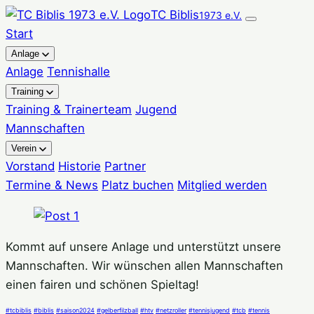
Zum
TC Biblis
1973 e.V.
Inhalt
Start
springen
Anlage
Anlage
Tennishalle
Training
Training & Trainerteam
Jugend
Mannschaften
Verein
Vorstand
Historie
Partner
Termine & News
Platz buchen
Mitglied werden
Kommt auf unsere Anlage und unterstützt unsere
Mannschaften. Wir wünschen allen Mannschaften
einen fairen und schönen Spieltag!
#tcbiblis
#biblis
#saison2024
#gelberfilzball
#htv
#netzroller
#tennisjugend
#tcb
#tennis