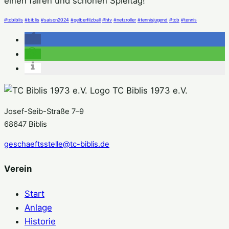
einen fairen und schönen Spieltag!
#tcbiblis
#biblis
#saison2024
#gelberfilzball
#htv
#netzroller
#tennisjugend
#tcb
#tennis
TC Biblis 1973 e.V.
Josef-Seib-Straße 7–9
68647 Biblis
geschaeftsstelle@tc-biblis.de
Verein
Start
Anlage
Historie