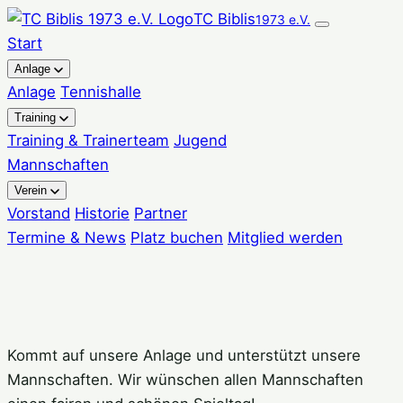
Zum
TC Biblis
1973 e.V.
Inhalt
Start
springen
Anlage
Anlage
Tennishalle
Training
Training & Trainerteam
Jugend
Mannschaften
Verein
Vorstand
Historie
Partner
Termine & News
Platz buchen
Mitglied werden
Kommt auf unsere Anlage und unterstützt unsere
Mannschaften. Wir wünschen allen Mannschaften