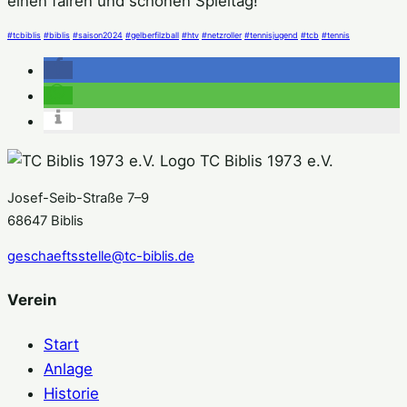
einen fairen und schönen Spieltag!
#tcbiblis
#biblis
#saison2024
#gelberfilzball
#htv
#netzroller
#tennisjugend
#tcb
#tennis
TC Biblis 1973 e.V.
Josef-Seib-Straße 7–9
68647 Biblis
geschaeftsstelle@tc-biblis.de
Verein
Start
Anlage
Historie