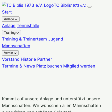
Zum
TC Biblis
1973 e.V.
Inhalt
Start
springen
Anlage
Anlage
Tennishalle
Training
Training & Trainerteam
Jugend
Mannschaften
Verein
Vorstand
Historie
Partner
Termine & News
Platz buchen
Mitglied werden
Kommt auf unsere Anlage und unterstützt unsere
Mannschaften. Wir wünschen allen Mannschaften