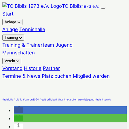
Zum
TC Biblis
1973 e.V.
Inhalt
Start
springen
Anlage
Anlage
Tennishalle
Training
Training & Trainerteam
Jugend
Mannschaften
Verein
Vorstand
Historie
Partner
Termine & News
Platz buchen
Mitglied werden
#tcbiblis
#biblis
#saison2024
#gelberfilzball
#htv
#netzroller
#tennisjugend
#tcb
#tennis