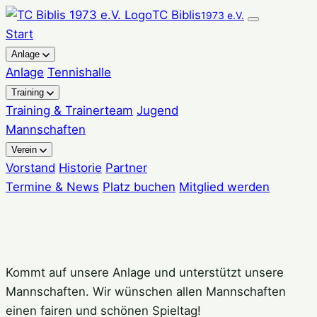
Zum
TC Biblis
1973 e.V.
Inhalt
Start
springen
Anlage
Anlage
Tennishalle
Training
Training & Trainerteam
Jugend
Mannschaften
Verein
Vorstand
Historie
Partner
Termine & News
Platz buchen
Mitglied werden
Kommt auf unsere Anlage und unterstützt unsere
Mannschaften. Wir wünschen allen Mannschaften
einen fairen und schönen Spieltag!