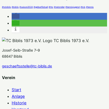
#tcbiblis
#biblis
#saison2024
#gelberfilzball
#htv
#netzroller
#tennisjugend
#tcb
#tennis
TC Biblis 1973 e.V.
Josef-Seib-Straße 7–9
68647 Biblis
geschaeftsstelle@tc-biblis.de
Verein
Start
Anlage
Historie