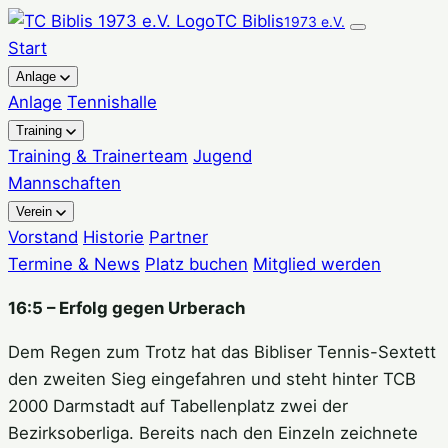
Zum
TC Biblis
1973 e.V.
Inhalt
Start
springen
Anlage
Anlage
Tennishalle
Training
Training & Trainerteam
Jugend
Mannschaften
Verein
Vorstand
Historie
Partner
Termine & News
Platz buchen
Mitglied werden
16:5 – Erfolg gegen Urberach
Dem Regen zum Trotz hat das Bibliser Tennis-Sextett
den zweiten Sieg eingefahren und steht hinter TCB
2000 Darmstadt auf Tabellenplatz zwei der
Bezirksoberliga. Bereits nach den Einzeln zeichnete