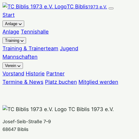
Zum
TC Biblis
1973 e.V.
Inhalt
Start
springen
Anlage
Anlage
Tennishalle
Training
Training & Trainerteam
Jugend
Mannschaften
Verein
Vorstand
Historie
Partner
Termine & News
Platz buchen
Mitglied werden
TC Biblis 1973 e.V.
Josef-Seib-Straße 7–9
68647 Biblis