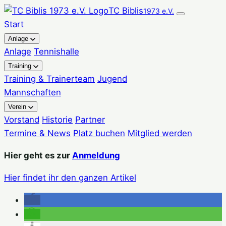
Zum
TC Biblis
1973 e.V.
Inhalt
Start
springen
Anlage
Anlage
Tennishalle
Training
Training & Trainerteam
Jugend
Mannschaften
Verein
Vorstand
Historie
Partner
Termine & News
Platz buchen
Mitglied werden
Hier geht es zur
Anmeldung
Hier findet ihr den ganzen Artikel