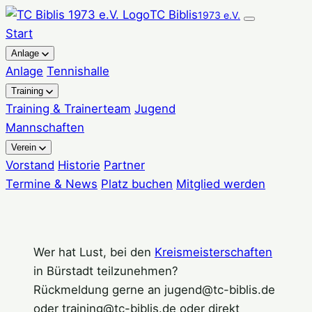
Zum
TC Biblis
1973 e.V.
Inhalt
Start
springen
Anlage
Anlage
Tennishalle
Training
Training & Trainerteam
Jugend
Mannschaften
Verein
Vorstand
Historie
Partner
Termine & News
Platz buchen
Mitglied werden
Wer hat Lust, bei den
Kreismeisterschaften
in Bürstadt teilzunehmen?
Rückmeldung gerne an jugend@tc-biblis.de
oder training@tc-biblis.de oder direkt