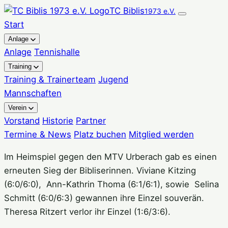
Zum
TC Biblis
1973 e.V.
Inhalt
Start
springen
Anlage
Anlage
Tennishalle
Training
Training & Trainerteam
Jugend
Mannschaften
Verein
Vorstand
Historie
Partner
Termine & News
Platz buchen
Mitglied werden
Im Heimspiel gegen den MTV Urberach gab es einen
erneuten Sieg der Bibliserinnen. Viviane Kitzing
(6:0/6:0), Ann-Kathrin Thoma (6:1/6:1), sowie Selina
Schmitt (6:0/6:3) gewannen ihre Einzel souverän.
Theresa Ritzert verlor ihr Einzel (1:6/3:6).