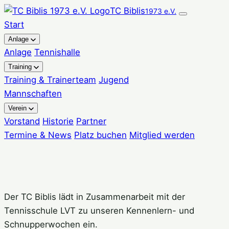
Zum
TC Biblis
1973 e.V.
Inhalt
Start
springen
Anlage
Anlage
Tennishalle
Training
Training & Trainerteam
Jugend
Mannschaften
Verein
Vorstand
Historie
Partner
Termine & News
Platz buchen
Mitglied werden
Der TC Biblis lädt in Zusammenarbeit mit der
Tennisschule LVT zu unseren Kennenlern- und
Schnupperwochen ein.