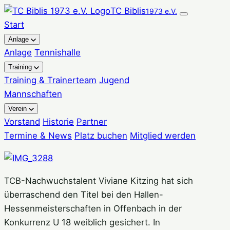
Zum
TC Biblis
1973 e.V.
Inhalt
Start
springen
Anlage
Anlage
Tennishalle
Training
Training & Trainerteam
Jugend
Mannschaften
Verein
Vorstand
Historie
Partner
Termine & News
Platz buchen
Mitglied werden
TCB-Nachwuchstalent Viviane Kitzing hat sich
überraschend den Titel bei den Hallen-
Hessenmeisterschaften in Offenbach in der
Konkurrenz U 18 weiblich gesichert. In