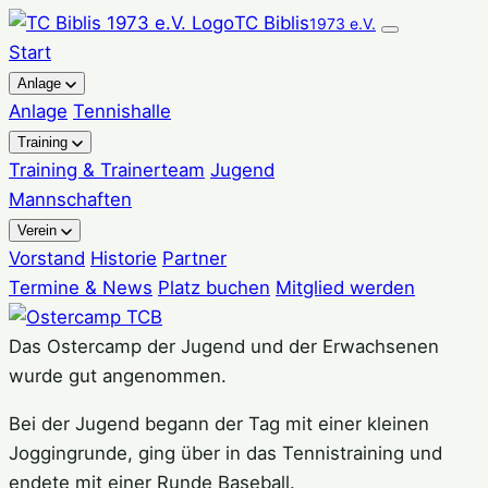
Zum
TC Biblis
1973 e.V.
Inhalt
Start
springen
Anlage
Anlage
Tennishalle
Training
Training & Trainerteam
Jugend
Mannschaften
Verein
Vorstand
Historie
Partner
Termine & News
Platz buchen
Mitglied werden
Das Ostercamp der Jugend und der Erwachsenen
wurde gut angenommen.
Bei der Jugend begann der Tag mit einer kleinen
Joggingrunde, ging über in das Tennistraining und
endete mit einer Runde Baseball.