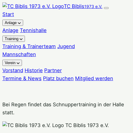
Zum
TC Biblis
1973 e.V.
Inhalt
Start
springen
Anlage
Anlage
Tennishalle
Training
Training & Trainerteam
Jugend
Mannschaften
Verein
Vorstand
Historie
Partner
Termine & News
Platz buchen
Mitglied werden
Bei Regen findet das Schnuppertraining in der Halle
statt.
TC Biblis 1973 e.V.