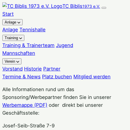
Zum
TC Biblis
1973 e.V.
Inhalt
Start
springen
Anlage
Anlage
Tennishalle
Training
Training & Trainerteam
Jugend
Mannschaften
Verein
Vorstand
Historie
Partner
Termine & News
Platz buchen
Mitglied werden
Alle Informationen rund um das
Sponsoring/Werbepartner finden Sie in unserer
Werbemappe (PDF)
oder direkt bei unserer
Geschäftsstelle:
Josef-Seib-Straße 7-9