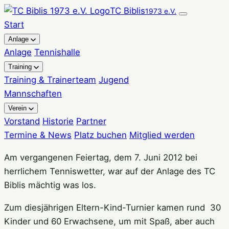
Zum
TC Biblis
1973 e.V.
Inhalt
Start
springen
Anlage
Anlage
Tennishalle
Training
Training & Trainerteam
Jugend
Mannschaften
Verein
Vorstand
Historie
Partner
Termine & News
Platz buchen
Mitglied werden
Am vergangenen Feiertag, dem 7. Juni 2012 bei
herrlichem Tenniswetter, war auf der Anlage des TC
Biblis mächtig was los.
Zum diesjährigen Eltern-Kind-Turnier kamen rund 30
Kinder und 60 Erwachsene, um mit Spaß, aber auch