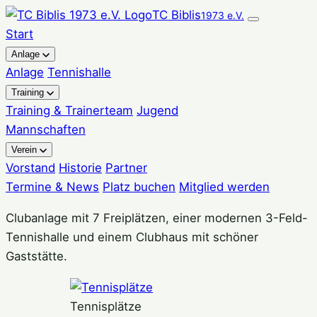
Zum
TC Biblis
1973 e.V.
Inhalt
Start
springen
Anlage
Anlage
Tennishalle
Training
Training & Trainerteam
Jugend
Mannschaften
Verein
Vorstand
Historie
Partner
Termine & News
Platz buchen
Mitglied werden
Clubanlage mit 7 Freiplätzen, einer modernen 3-Feld-
Tennishalle und einem Clubhaus mit schöner
Gaststätte.
Tennisplätze