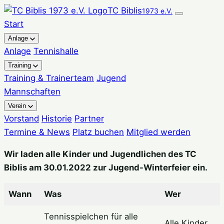
Zum
TC Biblis
1973 e.V.
Inhalt
Start
springen
Anlage
Anlage
Tennishalle
Training
Training & Trainerteam
Jugend
Mannschaften
Verein
Vorstand
Historie
Partner
Termine & News
Platz buchen
Mitglied werden
Wir laden alle Kinder und Jugendlichen des TC
Biblis am 30.01.2022 zur Jugend-Winterfeier ein.
Wann
Was
Wer
Tennisspielchen für alle
Alle Kinder