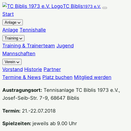
Zum
TC Biblis
1973 e.V.
Inhalt
Start
springen
Anlage
Anlage
Tennishalle
Training
Training & Trainerteam
Jugend
Mannschaften
Verein
Vorstand
Historie
Partner
Termine & News
Platz buchen
Mitglied werden
Austragungsort:
Tennisanlage TC Biblis 1973 e.V.,
Josef-Seib-Str. 7-9, 68647 Biblis
Termin:
21.-22.07.2018
Spielzeiten:
jeweils ab 9.00 Uhr