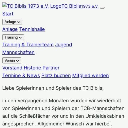
Zum
TC Biblis
1973 e.V.
Inhalt
Start
springen
Anlage
Anlage
Tennishalle
Training
Training & Trainerteam
Jugend
Mannschaften
Verein
Vorstand
Historie
Partner
Termine & News
Platz buchen
Mitglied werden
Liebe Spielerinnen und Spieler des TC Biblis,
in den vergangenen Monaten wurden wir wiederholt
von Spielerinnen und Spielern der TCB-Mannschaften
auf die Schließfächer vor und in den Umkleidekabinen
angesprochen. Allgemeiner Wunsch war hierbei,