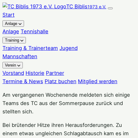
Zum
TC Biblis
1973 e.V.
Inhalt
Start
springen
Anlage
Anlage
Tennishalle
Training
Training & Trainerteam
Jugend
Mannschaften
Verein
Vorstand
Historie
Partner
Termine & News
Platz buchen
Mitglied werden
Am vergangenen Wochenende meldeten sich einige
Teams des TC aus der Sommerpause zurück und
stellten sich.
Bei brütender Hitze ihren Herausforderungen. Zu
einem etwas ungleichen Schlagabtausch kam es im