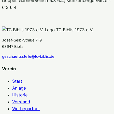
Doppel: Gabriel/Beirich 6:3 6:4; Münzenberger/Ritzert
6:3 6:4
TC Biblis 1973 e.V.
Josef-Seib-Straße 7–9
68647 Biblis
geschaeftsstelle@tc-biblis.de
Verein
Start
Anlage
Historie
Vorstand
Werbepartner