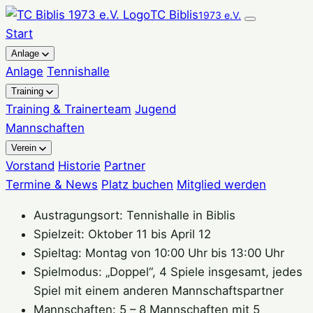
Zum
TC Biblis
1973 e.V.
Inhalt
Start
springen
Anlage
Anlage
Tennishalle
Training
Training & Trainerteam
Jugend
Mannschaften
Verein
Vorstand
Historie
Partner
Termine & News
Platz buchen
Mitglied werden
Austragungsort: Tennishalle in Biblis
Spielzeit: Oktober 11 bis April 12
Spieltag: Montag von 10:00 Uhr bis 13:00 Uhr
Spielmodus: „Doppel“, 4 Spiele insgesamt, jedes
Spiel mit einem anderen Mannschaftspartner
Mannschaften: 5 – 8 Mannschaften mit 5