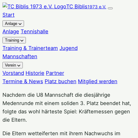
Zum
TC Biblis
1973 e.V.
Inhalt
Start
springen
Anlage
Anlage
Tennishalle
Training
Training & Trainerteam
Jugend
Mannschaften
Verein
Vorstand
Historie
Partner
Termine & News
Platz buchen
Mitglied werden
Nachdem die U8 Mannschaft die diesjährige
Medenrunde mit einem soliden 3. Platz beendet hat,
folgte das wohl härteste Spiel: Kräftemessen gegen
die Eltern.
Die Eltern wetteiferten mit ihrem Nachwuchs im