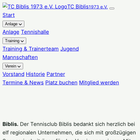
Zum
TC Biblis
1973 e.V.
Inhalt
Start
springen
Anlage
Anlage
Tennishalle
Training
Training & Trainerteam
Jugend
Mannschaften
Verein
Vorstand
Historie
Partner
Termine & News
Platz buchen
Mitglied werden
Biblis.
Der Tennisclub Biblis bedankt sich herzlich bei
elf regionalen Unternehmen, die sich mit großzügigen