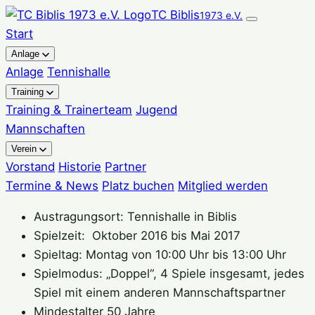
Zum
TC Biblis
1973 e.V.
Inhalt
Start
springen
Anlage
Anlage
Tennishalle
Training
Training & Trainerteam
Jugend
Mannschaften
Verein
Vorstand
Historie
Partner
Termine & News
Platz buchen
Mitglied werden
Austragungsort: Tennishalle in Biblis
Spielzeit: Oktober 2016 bis Mai 2017
Spieltag: Montag von 10:00 Uhr bis 13:00 Uhr
Spielmodus: „Doppel“, 4 Spiele insgesamt, jedes
Spiel mit einem anderen Mannschaftspartner
Mindestalter 50 Jahre