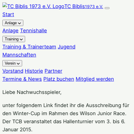
Zum
TC Biblis
1973 e.V.
Inhalt
Start
springen
Anlage
Anlage
Tennishalle
Training
Training & Trainerteam
Jugend
Mannschaften
Verein
Vorstand
Historie
Partner
Termine & News
Platz buchen
Mitglied werden
Liebe Nachwuchsspieler,
unter folgendem Link findet ihr die Ausschreibung für
den Winter-Cup im Rahmen des Wilson Junior Race.
Der TCB veranstaltet das Hallenturnier vom 3. bis 6.
Januar 2015.