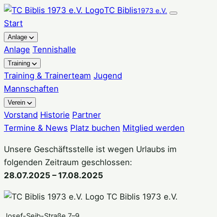
Zum
TC Biblis
1973 e.V.
Inhalt
Start
springen
Anlage
Anlage
Tennishalle
Training
Training & Trainerteam
Jugend
Mannschaften
Verein
Vorstand
Historie
Partner
Termine & News
Platz buchen
Mitglied werden
Unsere Geschäftsstelle ist wegen Urlaubs im
folgenden Zeitraum geschlossen:
28.07.2025 – 17.08.2025
TC Biblis 1973 e.V.
Josef-Seib-Straße 7–9