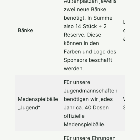
Außenplätzen jeweils
zwei neue Bänke
benötigt. In Summe
Logo u
also 14 Stück + 2
Bänke
des S
Reserve. Diese
auf de
können in den
Farben und Logo des
Sponsors beschafft
werden.
Für unsere
Jugendmannschaften
Medenspielbälle
benötigen wir jedes
Werbep
„Jugend“
Jahr ca. 40 Dosen
Social
offizielle
Medenspielbälle.
Für unsere Ehrungen