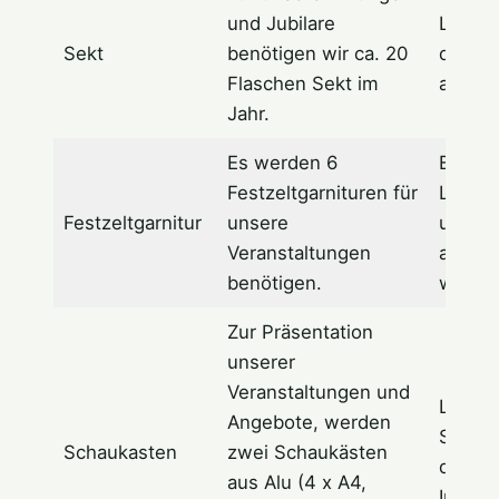
und Jubilare
Logo u
Sekt
benötigen wir ca. 20
des S
Flaschen Sekt im
auf de
Jahr.
Es werden 6
Evtl. 
Festzeltgarnituren für
Logo a
Festzeltgarnitur
unsere
und B
Veranstaltungen
angebr
benötigen.
werde
Zur Präsentation
unserer
Veranstaltungen und
Logo 
Angebote, werden
Spons
Schaukasten
zwei Schaukästen
dauerh
aus Alu (4 x A4,
Infobo