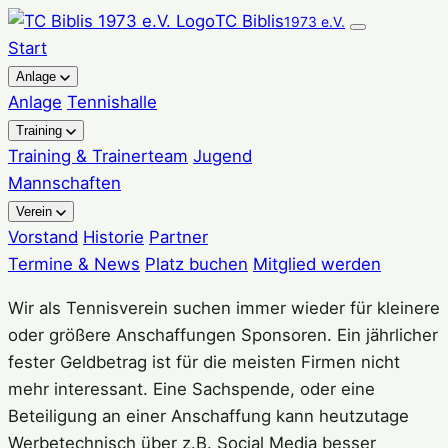
Zum
TC Biblis
1973 e.V.
Inhalt
Start
springen
Anlage
Anlage
Tennishalle
Training
Training & Trainerteam
Jugend
Mannschaften
Verein
Vorstand
Historie
Partner
Termine & News
Platz buchen
Mitglied werden
Wir als Tennisverein suchen immer wieder für kleinere
oder größere Anschaffungen Sponsoren. Ein jährlicher
fester Geldbetrag ist für die meisten Firmen nicht
mehr interessant. Eine Sachspende, oder eine
Beteiligung an einer Anschaffung kann heutzutage
Werbetechnisch über z.B. Social Media besser