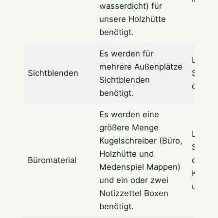
wasserdicht) für
unsere Holzhütte
benötigt.
Es werden für
Logo 
mehrere Außenplätze
Sichtblenden
Sponso
Sichtblenden
der Si
benötigt.
Es werden eine
größere Menge
Logo 
Kugelschreiber (Büro,
Sponso
Holzhütte und
Büromaterial
den
Medenspiel Mappen)
Kugels
und ein oder zwei
und de
Notizzettel Boxen
benötigt.