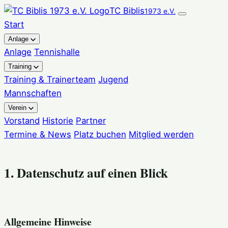
Zum
TC Biblis
1973 e.V.
Inhalt
Start
springen
Anlage
Anlage
Tennishalle
Training
Training & Trainerteam
Jugend
Mannschaften
Verein
Vorstand
Historie
Partner
Termine & News
Platz buchen
Mitglied werden
1. Datenschutz auf einen Blick
Allgemeine Hinweise