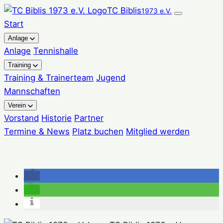
Zum
TC Biblis
1973 e.V.
Inhalt
Start
springen
Anlage
Anlage
Tennishalle
Training
Training & Trainerteam
Jugend
Mannschaften
Verein
Vorstand
Historie
Partner
Termine & News
Platz buchen
Mitglied werden