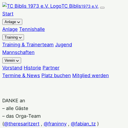
Zum
TC Biblis
1973 e.V.
Inhalt
Start
springen
Anlage
Anlage
Tennishalle
Training
Training & Trainerteam
Jugend
Mannschaften
Verein
Vorstand
Historie
Partner
Termine & News
Platz buchen
Mitglied werden
DANKE an
– alle Gäste
– das Orga-Team
(
@theresaritzert
,
@franinny
,
@fabian_tz
)