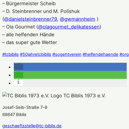
– Bürgermeister Scheib
– D. Steinbrenner und M. Polishuk
(
@danielsteinbrenner79
,
@gwmannheim
)
– Ola Gourmet (
@olagourmet_delikatessen
)
– alle helfenden Hände
– das super gute Wetter
#tcbiblis
#50jahretcbiblis
#sogehtverein
#helfendehaende
#or
TC Biblis 1973 e.V.
Josef-Seib-Straße 7–9
68647 Biblis
geschaeftsstelle@tc-biblis.de