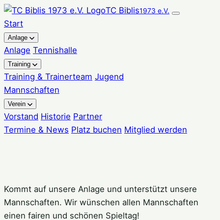
Zum
TC Biblis
1973 e.V.
Inhalt
Start
springen
Anlage
Anlage
Tennishalle
Training
Training & Trainerteam
Jugend
Mannschaften
Verein
Vorstand
Historie
Partner
Termine & News
Platz buchen
Mitglied werden
Kommt auf unsere Anlage und unterstützt unsere
Mannschaften. Wir wünschen allen Mannschaften
einen fairen und schönen Spieltag!