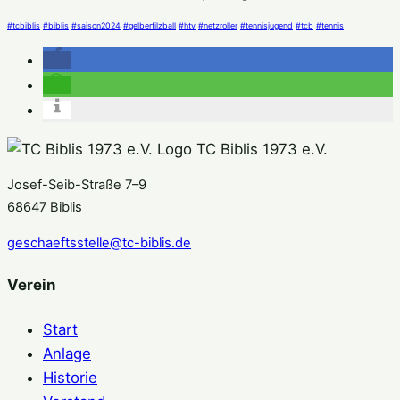
#tcbiblis
#biblis
#saison2024
#gelberfilzball
#htv
#netzroller
#tennisjugend
#tcb
#tennis
TC Biblis 1973 e.V.
Josef-Seib-Straße 7–9
68647 Biblis
geschaeftsstelle@tc-biblis.de
Verein
Start
Anlage
Historie