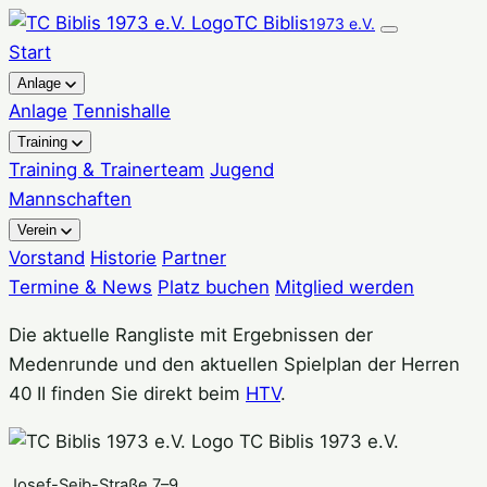
Zum
TC Biblis
1973 e.V.
Inhalt
Start
springen
Anlage
Anlage
Tennishalle
Training
Training & Trainerteam
Jugend
Mannschaften
Verein
Vorstand
Historie
Partner
Termine & News
Platz buchen
Mitglied werden
Die aktuelle Rangliste mit Ergebnissen der
Medenrunde und den aktuellen Spielplan der Herren
40 II finden Sie direkt beim
HTV
.
TC Biblis 1973 e.V.
Josef-Seib-Straße 7–9