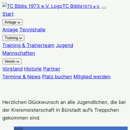
Zum
TC Biblis
1973 e.V.
Inhalt
Start
springen
Anlage
Anlage
Tennishalle
Training
Training & Trainerteam
Jugend
Mannschaften
Verein
Vorstand
Historie
Partner
Termine & News
Platz buchen
Mitglied werden
Herzlichen Glückwunsch an alle Jugendlichen, die bei
der Kreismeisterschaft in Bürstadt auf’s Treppchen
gekommen sind.