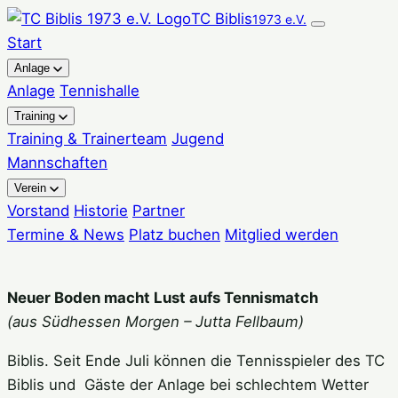
Zum
TC Biblis
1973 e.V.
Inhalt
Start
springen
Anlage
Anlage
Tennishalle
Training
Training & Trainerteam
Jugend
Mannschaften
Verein
Vorstand
Historie
Partner
Termine & News
Platz buchen
Mitglied werden
Neuer Boden macht Lust aufs Tennismatch
(aus Südhessen Morgen – Jutta Fellbaum)
Biblis. Seit Ende Juli können die Tennisspieler des TC
Biblis und Gäste der Anlage bei schlechtem Wetter