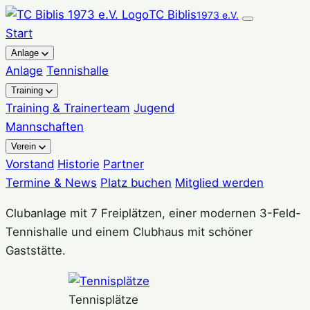
Zum
TC Biblis
1973 e.V.
Inhalt
Start
springen
Anlage
Anlage
Tennishalle
Training
Training & Trainerteam
Jugend
Mannschaften
Verein
Vorstand
Historie
Partner
Termine & News
Platz buchen
Mitglied werden
Clubanlage mit 7 Freiplätzen, einer modernen 3-Feld-
Tennishalle und einem Clubhaus mit schöner
Gaststätte.
Tennisplätze